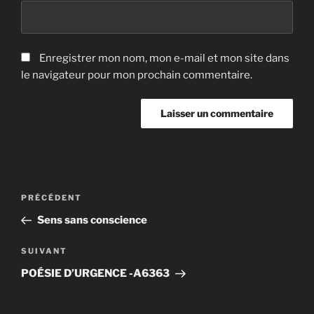
Enregistrer mon nom, mon e-mail et mon site dans
le navigateur pour mon prochain commentaire.
Navigation
Article
PRÉCÉDENT
de
précédent
Sens sans conscience
l’article
Article
SUIVANT
suivant
POÉSIE D’URGENCE -A6363