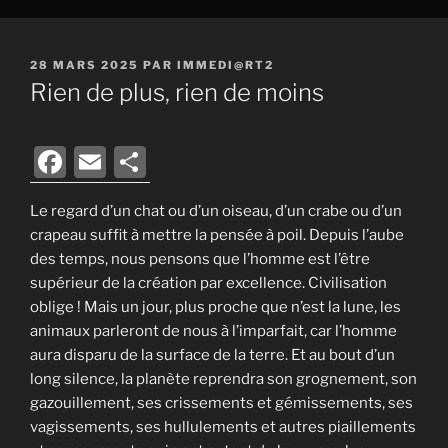
PUBLIÉ
28 MARS 2025
PAR
IMMEDI@RT2
LE
Rien de plus, rien de moins
F
E
P
a
m
ar
Le regard d’un chat ou d’un oiseau, d’un crabe ou d’un
c
ai
ta
crapeau suffit à mettre la pensée à poil. Depuis l’aube
e
l
g
des temps, nous pensons que l’homme est l’être
b
er
supérieur de la création par excellence. Civilisation
oblige ! Mais un jour, plus proche que n’est la lune, les
o
animaux parleront de nous à l’imparfait, car l’homme
o
aura disparu de la surface de la terre. Et au bout d’un
k
long silence, la planète reprendra son grognement, son
gazouillement, ses crissements et gémissements, ses
vagissements, ses hullulements et autres piaillements