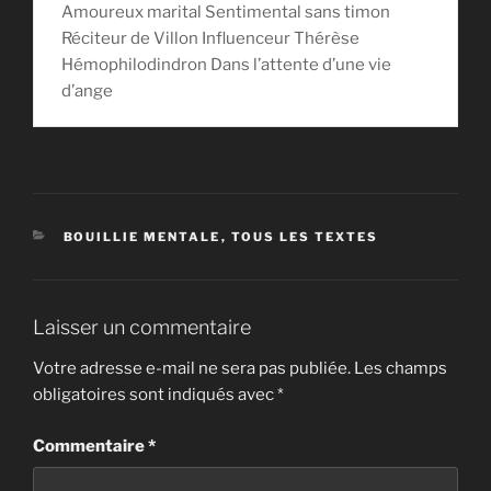
Amoureux marital Sentimental sans timon
Réciteur de Villon Influenceur Thérèse
Hémophilodindron Dans l’attente d’une vie
d’ange
CATÉGORIES
BOUILLIE MENTALE
,
TOUS LES TEXTES
Laisser un commentaire
Votre adresse e-mail ne sera pas publiée.
Les champs
obligatoires sont indiqués avec
*
Commentaire
*