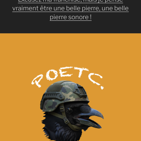
c
ai
ta
vraiment être une belle pierre, une belle
e
l
g
pierre sonore !
b
er
o
o
k