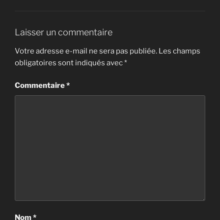
9. Je cherche la pierre-femme - É.P.
Laisser un commentaire
10. Toi le rimailleur - É.P.
Votre adresse e-mail ne sera pas publiée.
Les champs
obligatoires sont indiqués avec
*
Commentaire
*
Nom
*