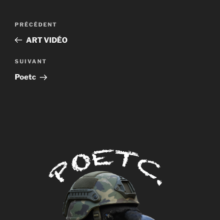
Navigation
Article
PRÉCÉDENT
de
précédent
ART VIDÉO
l’article
Article
SUIVANT
suivant
Poetc