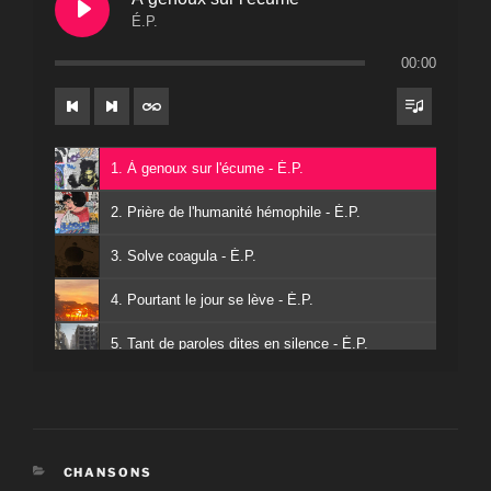
É.P.
00:00
1. À genoux sur l'écume - É.P.
2. Prière de l'humanité hémophile - É.P.
3. Solve coagula - É.P.
4. Pourtant le jour se lève - É.P.
5. Tant de paroles dites en silence - É.P.
6. Le ciel qui va où on s'en fout - É.P.
7. Les mots rôdent - É.P.
CATÉGORIES
CHANSONS
8. Trou-peau - É.P.