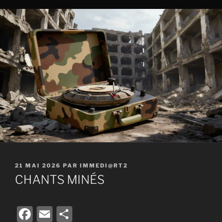
PUBLIÉ
21 MAI 2026
PAR
IMMEDI@RT2
LE
CHANTS MINÉS
F
E
P