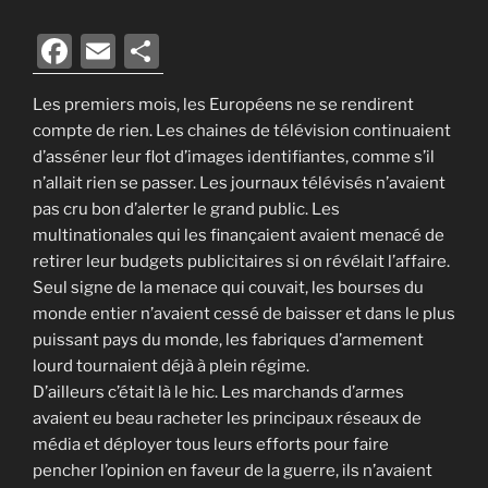
F
E
P
a
m
ar
Les premiers mois, les Européens ne se rendirent
c
ai
ta
compte de rien. Les chaines de télévision continuaient
e
l
g
d’asséner leur flot d’images identifiantes, comme s’il
b
er
n’allait rien se passer. Les journaux télévisés n’avaient
pas cru bon d’alerter le grand public. Les
o
multinationales qui les finançaient avaient menacé de
o
retirer leur budgets publicitaires si on révélait l’affaire.
k
Seul signe de la menace qui couvait, les bourses du
monde entier n’avaient cessé de baisser et dans le plus
puissant pays du monde, les fabriques d’armement
lourd tournaient déjà à plein régime.
D’ailleurs c’était là le hic. Les marchands d’armes
avaient eu beau racheter les principaux réseaux de
média et déployer tous leurs efforts pour faire
pencher l’opinion en faveur de la guerre, ils n’avaient