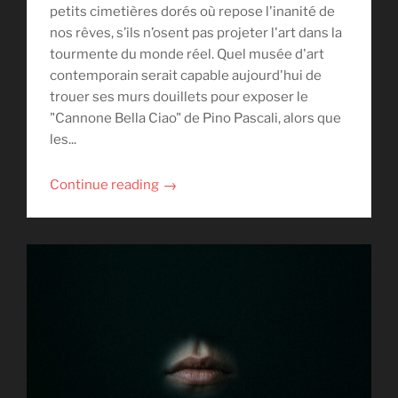
petits cimetières dorés où repose l'inanité de
nos rêves, s’ils n’osent pas projeter l'art dans la
tourmente du monde réel. Quel musée d'art
contemporain serait capable aujourd'hui de
trouer ses murs douillets pour exposer le
"Cannone Bella Ciao" de Pino Pascali, alors que
les...
→
Continue reading