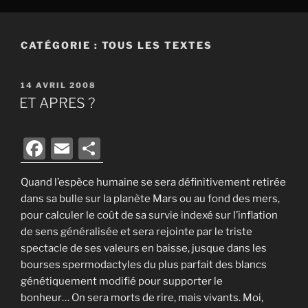
CATÉGORIE :
TOUS LES TEXTES
PUBLIÉ
14 AVRIL 2008
LE
ET APRES ?
F
E
P
a
m
ar
Quand l’espèce humaine se sera définitivement retirée
c
ai
ta
dans sa bulle sur la planète Mars ou au fond des mers,
e
l
g
pour calculer le coût de sa survie indexé sur l’inflation
b
er
de sens généralisée et sera rejointe par le triste
spectacle de ses valeurs en baisse, jusque dans les
o
bourses spermodactyles du plus parfait des blancs
o
génétiquement modifié pour supporter le
k
bonheur… On sera morts de rire, mais vivants. Moi,