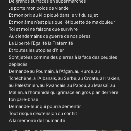
o
De grands surfaces en supermarchés
k
Je porte mon poids de viande
Et mon prix au kilo piqué dans le vif du sujet
Et mon âme n’est plus que l’étiquette de ma douleur
Toi et moi ne faisons que survivre
Aux lendemains de guerre de nos pères
La Liberté l’Egalité la Fraternité
Et toutes les utopies d’hier
Sont jetées comme des pierres à la face des peuples
déplacés
Demande au Roumain, à l’Afgan, au Kurde, au
Tchéchène, à l’Albanais, au Serbe, au Croate, à l’Irakien,
au Palestinien, au Rwandais, au Papou, au Massaï, au
Malien, à l’hominidé qui grimace en gros plan derrière
ton pare-brise
Demande-leur qui pourra démentir
Tout risque d’extension du conflit
A la mémoire de l’humanité