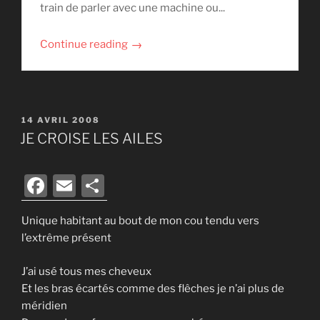
train de parler avec une machine ou...
→
Continue reading
PUBLIÉ
14 AVRIL 2008
LE
JE CROISE LES AILES
F
E
P
a
m
ar
Unique habitant au bout de mon cou tendu vers
c
ai
ta
l’extrême présent
e
l
g
b
er
J’ai usé tous mes cheveux
Et les bras écartés comme des flêches je n’ai plus de
o
méridien