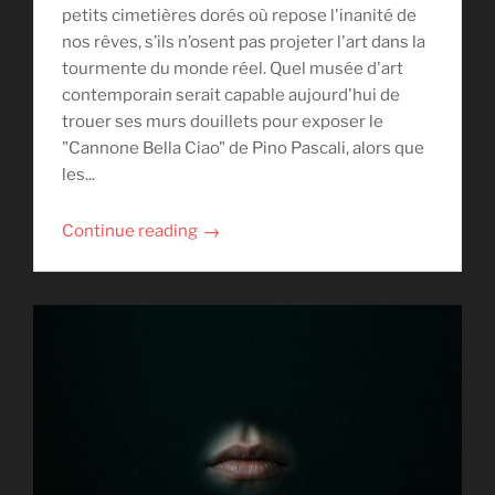
petits cimetières dorés où repose l'inanité de
nos rêves, s’ils n’osent pas projeter l'art dans la
tourmente du monde réel. Quel musée d'art
contemporain serait capable aujourd'hui de
trouer ses murs douillets pour exposer le
"Cannone Bella Ciao" de Pino Pascali, alors que
les...
→
Continue reading