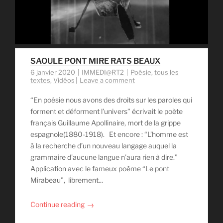
SAOULE PONT MIRE RATS BEAUX
6 janvier 2020
IMMEDI@RT2
Poésie
,
tous les
textes
,
Vidéos
Leave a comment
“En poésie nous avons des droits sur les paroles qui
forment et déforment l’univers” écrivait le poète
français Guillaume Apollinaire, mort de la grippe
espagnole(1880-1918). Et encore : “L’homme est
à la recherche d’un nouveau langage auquel la
grammaire d’aucune langue n’aura rien à dire.”
Application avec le fameux poème “Le pont
Mirabeau”, librement...
→
Continue reading