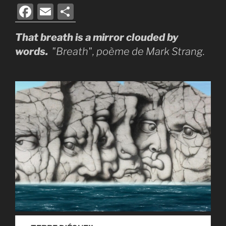
F
E
P
a
m
ar
That breath is a mirror clouded by
c
ai
ta
words.
"Breath", poème de Mark Strang.
e
l
g
b
er
o
o
k