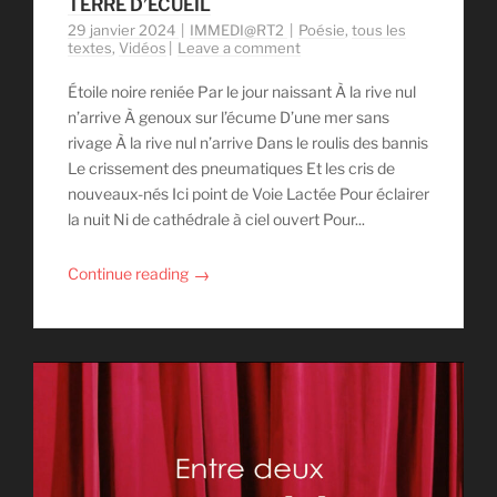
TERRE D’ÉCUEIL
29 janvier 2024
IMMEDI@RT2
Poésie
,
tous les
textes
,
Vidéos
Leave a comment
Étoile noire reniée Par le jour naissant À la rive nul
n’arrive À genoux sur l’écume D’une mer sans
rivage À la rive nul n’arrive Dans le roulis des bannis
Le crissement des pneumatiques Et les cris de
nouveaux-nés Ici point de Voie Lactée Pour éclairer
la nuit Ni de cathédrale à ciel ouvert Pour...
→
Continue reading